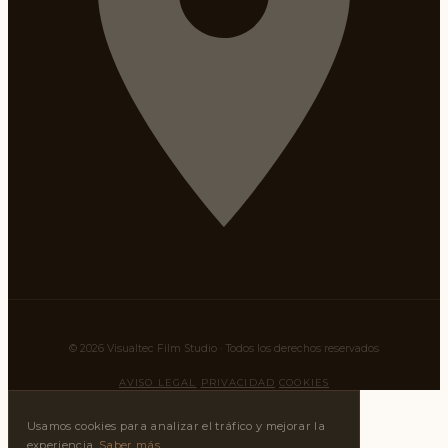
© 2026 Visualtec Film Studio · Todos los derechos reservados
AVISO LEGAL
PRIVACIDAD
COOKIES
Usamos cookies para analizar el tráfico y mejorar la
experiencia.
Saber más