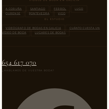
VÍDEOS DE BODA EN GALICIA
A CORUÑA
SANTIAGO
FERROL
LUGO
OURENSE
PONTEVEDRA
VIGO
EL ESTUDIO
VIDEÓGRAFO DE BODAS EN GALICIA
CUÁNTO CUESTA UN
VÍDEO DE BODA
LUGARES DE BODAS
654 617 070
¿HABLAMOS DE VUESTRA BODA?