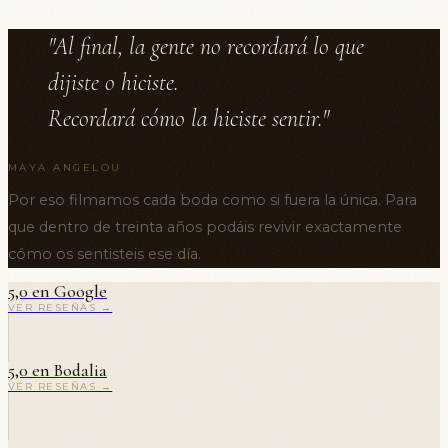
"Al final, la gente no recordará lo que
dijiste o hiciste.
Recordará cómo la hiciste sentir."
MAYA ANGELOU
Por eso filmamos cada boda como si fuera la única. Para
que dentro de treinta años podáis revivir exactamente
cómo os sentisteis ese día.
5,0 en Google
VER RESEÑAS →
5,0 en Bodalia
VER RESEÑAS →