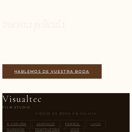
Creemos juntos
vuestra película
Escribidnos para ver si tenemos vuestra fecha
disponible.
HABLEMOS DE VUESTRA BODA
VER NUESTROS VÍDEOS
Visualtec
FILM STUDIO
VÍDEOS DE BODA EN GALICIA
A CORUÑA
SANTIAGO
FERROL
LUGO
OURENSE
PONTEVEDRA
VIGO