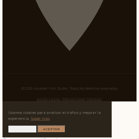
© 2026 Visualtec Film Studio · Todos los derechos reservados
AVISO LEGAL
PRIVACIDAD
COOKIES
Usamos cookies para analizar el tráfico y mejorar la
experiencia.
Saber más
RECHAZAR
ACEPTAR