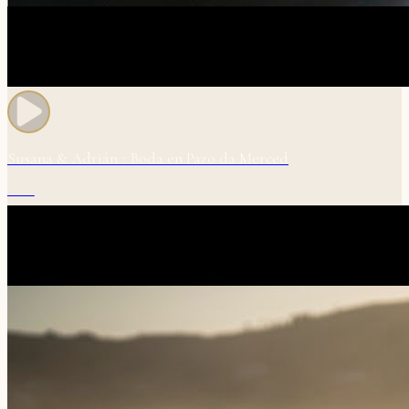
Susana & Adrián :: Boda en Pazo da Merced
04:35